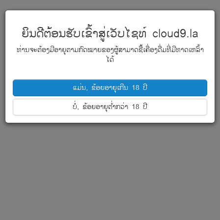
ຍິນດີຕ້ອນຮັບເຂົ້າສູ່ເວັບໄຊທ໌ cloud9.la
ທ່ານຈະຕ້ອງມີອາຍຸຕາມກົດໝາຍຂອງຜູ້ສາມາດຊື້ເຄື່ອງດື່ມທີ່ມີທາດເຫລົ້າ
ໄດ້
ແມ່ນ, ຂ້ອຍອາຍຸເກີນ 18 ປີ
ບໍ່, ຂ້ອຍອາຍຸຕໍ່າກວ່າ 18 ປີ