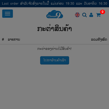
Last order ສໍາລັບຈັດສົ່ງພາຍໃນມື້ ແມ່ນກ່ອນ 19:30 ແລະ ວັນອາທິດ 16:30
0
Toggle
ກະຕ່າສິນຄ້າ
#
ລາຍການ
ລວມທັງໝົດ
ກະຕ່າຂອງທ່ານບໍ່ມີສິນຄ້າ!
ໄປຫາຮ້ານຄ້າເຮົາ