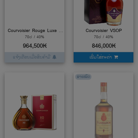
Courvoisier Rouge Luxe Limited Edition
Courvoisier VSOP
70cl / 40%
70cl / 40%
964,500₭
846,000₭
ແຈ້ງເຕືອນເມື່ອສິນຄ້າມີ
ເພີ່ມໃສ່ກະຕ່າ
ຂາຍໝົດ