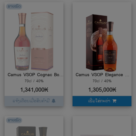
ຂາຍໝົດ
Camus VSOP Cognac Borderies Single Estate Small Batch
Camus VSOP Elegance With Box
70cl / 40%
70cl / 40%
1,341,000₭
1,305,000₭
ແຈ້ງເຕືອນເມື່ອສິນຄ້າມີ
ເພີ່ມໃສ່ກະຕ່າ
ຂາຍໝົດ