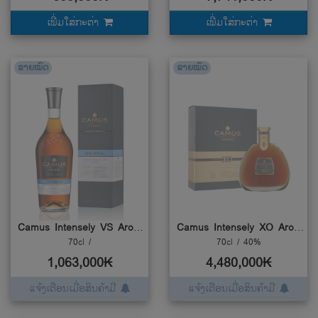
ເພີ່ມໃສ່ກະຕ່າ
ເພີ່ມໃສ່ກະຕ່າ
ຂາຍໝົດ
ຂາຍໝົດ
Camus Intensely VS Aromatic
Camus Intensely XO Aromatic
70cl /
70cl / 40%
1,063,000₭
4,480,000₭
ແຈ້ງເຕືອນເມື່ອສິນຄ້າມີ
ແຈ້ງເຕືອນເມື່ອສິນຄ້າມີ