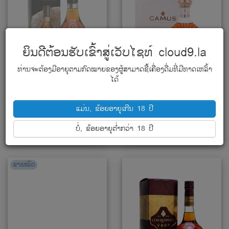
ຍິນດີຕ້ອນຮັບເຂົ້າສູ່ເວັບໄຊທ໌ cloud9.la
ທ່ານຈະຕ້ອງມີອາຍຸຕາມກົດໝາຍຂອງຜູ້ສາມາດຊື້ເຄື່ອງດື່ມທີ່ມີທາດເຫລົ້າ
ໄດ້
Camus VSOP Elegance With Box 1L
Camus XO Borderies Reserve
100cl / 40%
70cl / 40%
ແມ່ນ, ຂ້ອຍອາຍຸເກີນ 18 ປີ
1,353,000₭
4,118,000₭
ບໍ່, ຂ້ອຍອາຍຸຕໍ່າກວ່າ 18 ປີ
ແຈ້ງເຕືອນເມື່ອສິນຄ້າມີ
ເພີ່ມໃສ່ກະຕ່າ
ຂາຍໝົດ