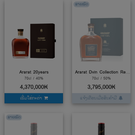
ຂາຍໝົດ
Ararat 20years
Ararat Dvin Collection Reserve Brandy
70cl / 40%
70cl / 50%
4,370,000₭
3,795,000₭
ເພີ່ມໃສ່ກະຕ່າ
ແຈ້ງເຕືອນເມື່ອສິນຄ້າມີ
ຂາຍໝົດ