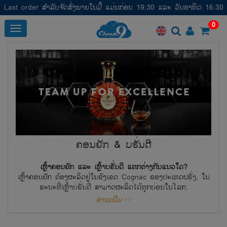
Last order ສໍາລັບຈັດສົ່ງພາຍໃນມື້ ແມ່ນກ່ອນ 19:30 ແລະ ວັນອາທິດ 16:30
0
Toggle
ຄອນຍັກ & ບຣັ່ນດີ
ເຫຼົ້າຄອນຍັກ ແລະ ເຫຼົ້າບຣັ່ນດີ ແຕກຕ່າງກັນແນວໃດ?
ເຫຼົ້າຄອນຍັກ ຕ້ອງຜະລິດຢູ່ໃນຂົງເຂດ Cognac ຂອງປະເທດຝຣັ່ງ, ໃນ
ຂະນະທີ່ເຫຼົ້າບຣັ່ນດີ ສາມາດຜະລິດໄດ້ທຸກບ່ອນໃນໂລກ.
ອ່ານເພີ່ມ >>