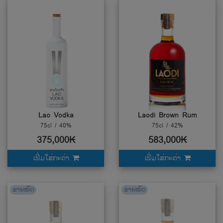
Lao Vodka
Laodi Brown Rum
75cl / 40%
75cl / 42%
375,000₭
583,000₭
ເພີ່ມໃສ່ກະຕ່າ
ເພີ່ມໃສ່ກະຕ່າ
ຂາຍໝົດ
ຂາຍໝົດ