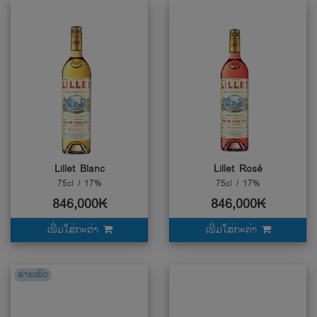
Lillet Blanc
Lillet Rosé
75cl / 17%
75cl / 17%
846,000₭
846,000₭
ເພີ່ມໃສ່ກະຕ່າ
ເພີ່ມໃສ່ກະຕ່າ
ຂາຍໝົດ