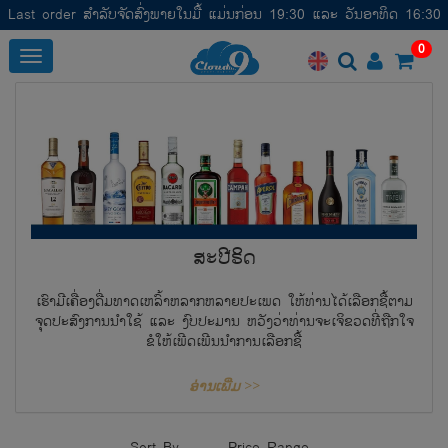
Last order ສໍາລັບຈັດສົ່ງພາຍໃນມື້ ແມ່ນກ່ອນ 19:30 ແລະ ວັນອາທິດ 16:30
0
Toggle
ສະປີຣິດ
ເຮົາມີເຄື່ອງດື່ມທາດເຫລົ້າຫລາກຫລາຍປະເພດ ໃຫ້ທ່ານໄດ້ເລືອກຊື້ຕາມ
ຈຸດປະສົງການນໍາໃຊ້ ແລະ ງົບປະມານ ຫວັງວ່າທ່ານຈະເຈິຂວດທີ່ຖືກໃຈ
ຂໍໃຫ້ເພີດເພີນນໍາການເລືອກຊື້
ອ່ານເພີ່ມ >>
Sort By
Price Range