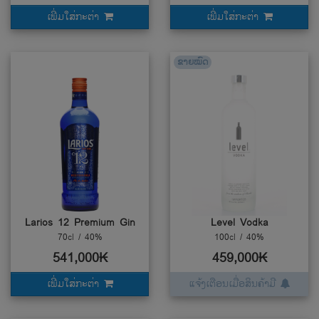
ເພີ່ມໃສ່ກະຕ່າ
ເພີ່ມໃສ່ກະຕ່າ
ຂາຍໝົດ
Larios 12 Premium Gin
Level Vodka
70cl / 40%
100cl / 40%
541,000₭
459,000₭
ເພີ່ມໃສ່ກະຕ່າ
ແຈ້ງເຕືອນເມື່ອສິນຄ້າມີ