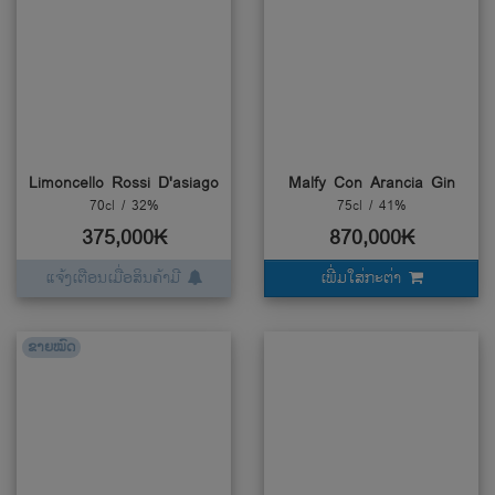
Limoncello Rossi D'asiago
Malfy Con Arancia Gin
70cl / 32%
75cl / 41%
375,000₭
870,000₭
ແຈ້ງເຕືອນເມື່ອສິນຄ້າມີ
ເພີ່ມໃສ່ກະຕ່າ
ຂາຍໝົດ