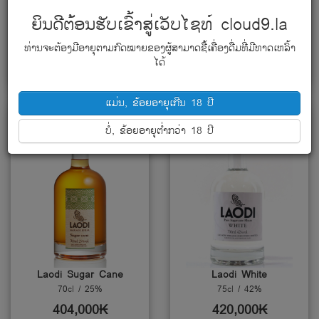
Laodi Passion Fruit
Laodi Plum
ຍິນດີຕ້ອນຮັບເຂົ້າສູ່ເວັບໄຊທ໌ cloud9.la
70cl / 25%
70cl / 25%
404,000₭
404,000₭
ທ່ານຈະຕ້ອງມີອາຍຸຕາມກົດໝາຍຂອງຜູ້ສາມາດຊື້ເຄື່ອງດື່ມທີ່ມີທາດເຫລົ້າ
ໄດ້
ເພີ່ມໃສ່ກະຕ່າ
ເພີ່ມໃສ່ກະຕ່າ
ແມ່ນ, ຂ້ອຍອາຍຸເກີນ 18 ປີ
ບໍ່, ຂ້ອຍອາຍຸຕໍ່າກວ່າ 18 ປີ
Laodi Sugar Cane
Laodi White
70cl / 25%
75cl / 42%
404,000₭
420,000₭